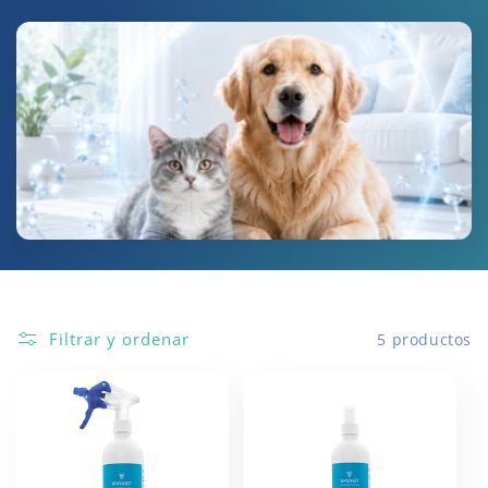
ó
n
:
Filtrar y ordenar
5 productos