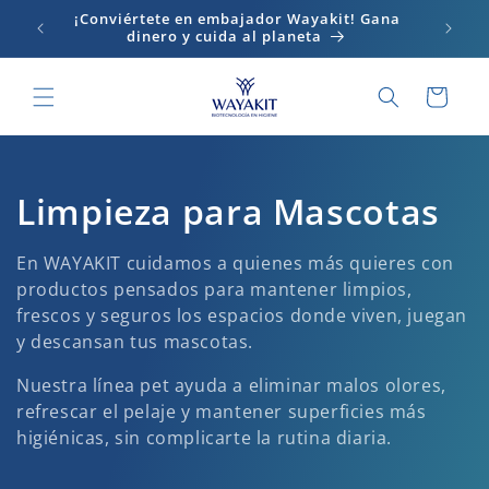
Ir
¡-10% De descuento en 1era compra al
directamente
suscribirte!
al contenido
Carrito
C
Limpieza para Mascotas
o
En WAYAKIT cuidamos a quienes más quieres con
l
productos pensados para mantener limpios,
frescos y seguros los espacios donde viven, juegan
e
y descansan tus mascotas.
c
Nuestra línea pet ayuda a eliminar malos olores,
refrescar el pelaje y mantener superficies más
c
higiénicas, sin complicarte la rutina diaria.
i