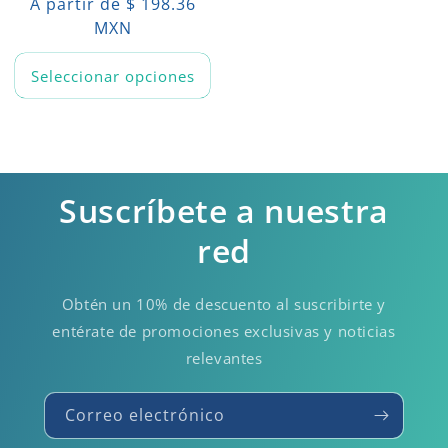
Precio
A partir de $ 198.36
habitual
MXN
Seleccionar opciones
Suscríbete a nuestra
red
Obtén un 10% de descuento al suscribirte y
entérate de promociones exclusivas y noticias
relevantes
Correo electrónico